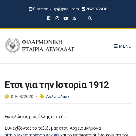
filarmoniki.gr@gmail.com
2645022438
Expand search form
MENU
Ετσι για την Ιστορία 1912
04/03/2020
Αλλο υλικο
Εκδηλώσεις μιας άλλης εποχής.
Συνεχίζοντας το ταξίδι μας στον Αρχειομνήμονα
http://arxeiomnimon.gak.gr/
και το ψηφιοποιημένο κομμάτι του