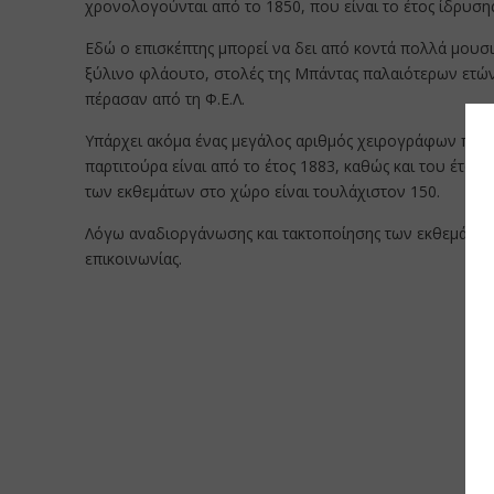
χρονολογούνται από το 1850, που είναι το έτος ίδρυσης 
Εδώ ο επισκέπτης μπορεί να δει από κοντά πολλά μουσ
ξύλινο φλάουτο, στολές της Μπάντας παλαιότερων ετώ
πέρασαν από τη Φ.Ε.Λ.
Υπάρχει ακόμα ένας μεγάλος αριθμός χειρογράφων παρτ
παρτιτούρα είναι από το έτος 1883, καθώς και του έτ
των εκθεμάτων στο χώρο είναι τουλάχιστον 150.
Λόγω αναδιοργάνωσης και τακτοποίησης των εκθεμάτων δ
επικοινωνίας.