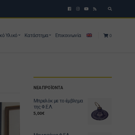
Expand sear
κό Υλικό
Κατάστημα
Επικοινωνία
0
ΝΕΑ ΠΡΟΪΟΝΤΑ
Μπρελόκ με το έμβλημα
της Φ.Ε.Λ.
5,00
€