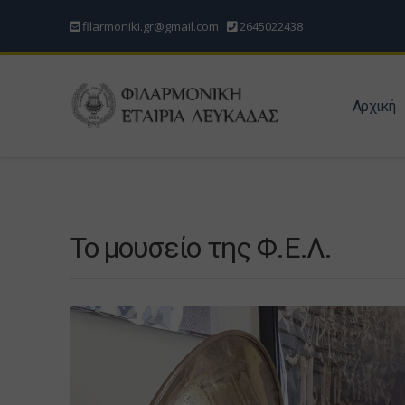
filarmoniki.gr@gmail.com
2645022438
Αρχική
Το μουσείο της Φ.Ε.Λ.