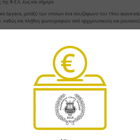
της Φ.Ε.Λ, έως και σήμερα.
ικά όργανα, μεταξύ των οποίων ένα σουζάφωνο του 19ου αιώνα και
ν, καθώς και πλήθος φωτογραφιών από αρχιμουσικούς και μουσικο
ιτούρων, που έγραψαν Αρχιμουσικοί και προγυμναστές. Η πιο παλα
ους 1896 (CARA MUSICALE ANNO) που παίχτηκε στην Ολυμπιάδα. Το 
εν έχει συγκεκριμένο ωράριο επίσκεψης γι’ αυτό η επίσκεψη γίνετ