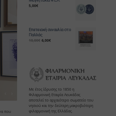
Μαγνητάκια Φ.Ε.Λ.
5,00
€
Επετειακή συναυλία στο
Παλλάς
10,00
€
6,00
€
Με έτος ίδρυσης το 1850 η
Φιλαρμονική Εταιρία Λευκάδας
αποτελεί το αρχαιότερο σωματείο του
νησιού και την δεύτερη μακροβιότερη
φιλαρμονική της Ελλάδας.
ενα που