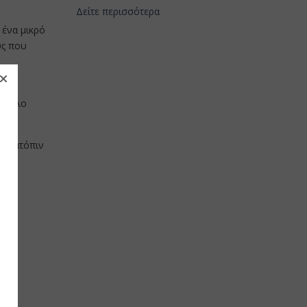
Δείτε περισσότερα
 ένα μικρό
ύς που
ιά
σύνολο
αι κατόπιν