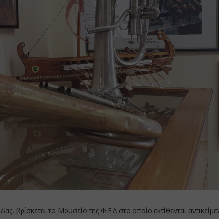
άδας, βρίσκεται το Μουσείο της Φ.Ε.Λ στο οποίο εκτίθενται αντικείμ