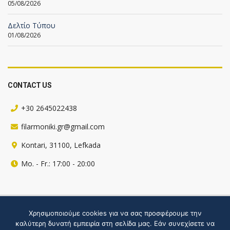
05/08/2026
Δελτίο Τύπου
01/08/2026
CONTACT US
+30 2645022438
filarmoniki.gr@gmail.com
Kontari, 31100, Lefkada
Mo. - Fr.: 17:00 - 20:00
Πληροφορίες για την ιστοσελίδα
Χρησιμοποιούμε cookies για να σας προσφέρουμε την
καλύτερη δυνατή εμπειρία στη σελίδα μας. Εάν συνεχίσετε να
Hosted by webgate