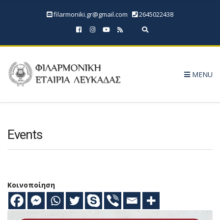
filarmoniki.gr@gmail.com
2645022438
Expand search form
MENU
Events
Κοινοποίηση