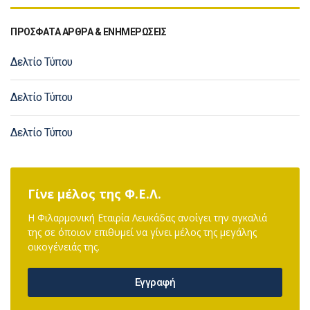
ΠΡΟΣΦΑΤΑ ΑΡΘΡΑ & ΕΝΗΜΕΡΩΣΕΙΣ
Δελτίο Τύπου
Δελτίο Τύπου
Δελτίο Τύπου
Γίνε μέλος της Φ.Ε.Λ.
Η Φιλαρμονική Εταιρία Λευκάδας ανοίγει την αγκαλιά
της σε όποιον επιθυμεί να γίνει μέλος της μεγάλης
οικογένειάς της.
Εγγραφή