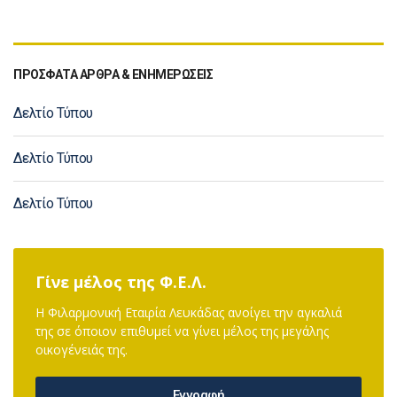
ΠΡΟΣΦΑΤΑ ΑΡΘΡΑ & ΕΝΗΜΕΡΩΣΕΙΣ
Δελτίο Τύπου
Δελτίο Τύπου
Δελτίο Τύπου
Γίνε μέλος της Φ.Ε.Λ.
Η Φιλαρμονική Εταιρία Λευκάδας ανοίγει την αγκαλιά
της σε όποιον επιθυμεί να γίνει μέλος της μεγάλης
οικογένειάς της.
Εγγραφή