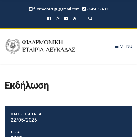
filarmoniki.gr@gmail.com
2645022438
Expand search form
MENU
Εκδήλωση
ΗΜΕΡΟΜΗΝΙΑ
22/05/2026
ΩΡΑ