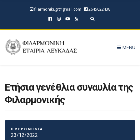
filarmoniki.gr@gmail.com
2645022438
Expand search form
MENU
Ετήσια γενέθλια συναυλία της
Φιλαρμονικής
ΗΜΕΡΟΜΗΝΙΑ
23/12/2022