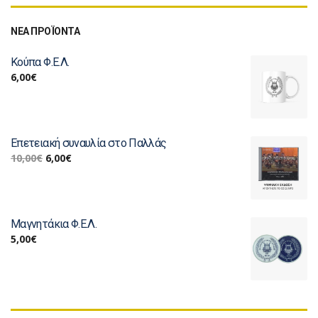
ΝΕΑ ΠΡΟΪΟΝΤΑ
Κούπα Φ.Ε.Λ.
6,00
€
Επετειακή συναυλία στο Παλλάς
10,00
€
6,00
€
Μαγνητάκια Φ.Ε.Λ.
5,00
€