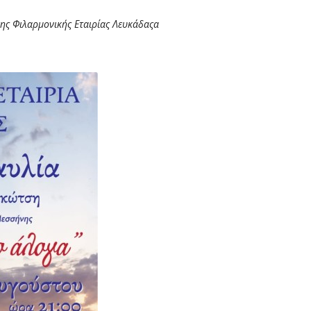
της Φιλαρμονικής Εταιρίας Λευκάδαςα