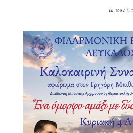
Εκ του Δ.Σ. 