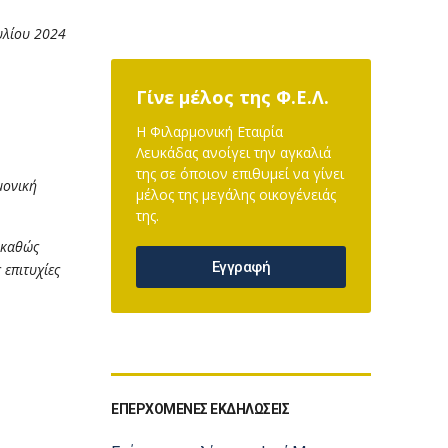
υλίου 2024
Γίνε μέλος της Φ.Ε.Λ.
Η Φιλαρμονική Εταιρία
Λευκάδας ανοίγει την αγκαλιά
της σε όποιον επιθυμεί να γίνει
μονική
μέλος της μεγάλης οικογένειάς
της.
 καθώς
Εγγραφή
 επιτυχίες
ΕΠΕΡΧΟΜΕΝΕΣ ΕΚΔΗΛΩΣΕΙΣ