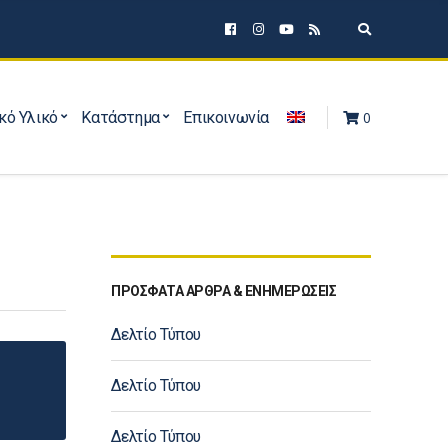
Expand sear
κό Υλικό
Κατάστημα
Επικοινωνία
0
ΠΡΟΣΦΑΤΑ ΑΡΘΡΑ & ΕΝΗΜΕΡΩΣΕΙΣ
Δελτίο Τύπου
Δελτίο Τύπου
Δελτίο Τύπου