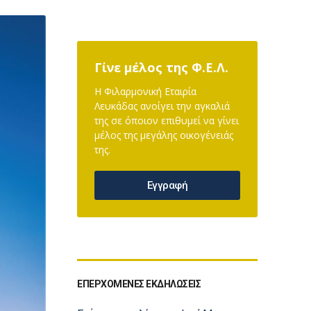
Γίνε μέλος της Φ.Ε.Λ.
Η Φιλαρμονική Εταιρία
Λευκάδας ανοίγει την αγκαλιά
της σε όποιον επιθυμεί να γίνει
μέλος της μεγάλης οικογένειάς
της.
Εγγραφή
ΕΠΕΡΧΟΜΕΝΕΣ ΕΚΔΗΛΩΣΕΙΣ