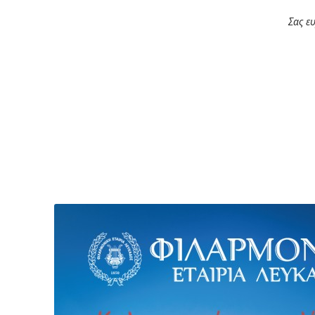
Σας ε