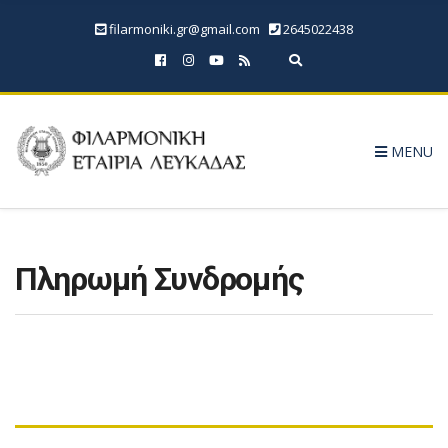
filarmoniki.gr@gmail.com
2645022438
Expand search form
MENU
Πληρωμή Συνδρομής