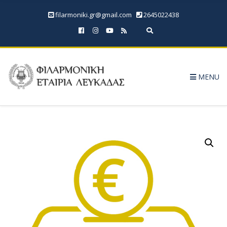
filarmoniki.gr@gmail.com
2645022438
Expand search form
MENU