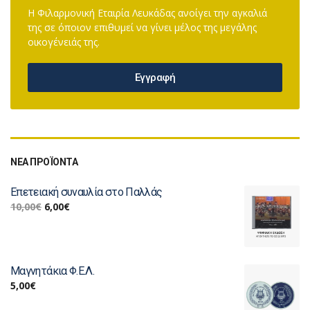
Η Φιλαρμονική Εταιρία Λευκάδας ανοίγει την αγκαλιά
της σε όποιον επιθυμεί να γίνει μέλος της μεγάλης
οικογένειάς της.
Εγγραφή
ΝΕΑ ΠΡΟΪΟΝΤΑ
Επετειακή συναυλία στο Παλλάς
10,00
€
6,00
€
Μαγνητάκια Φ.Ε.Λ.
5,00
€