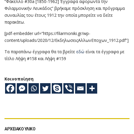
“Φάκελλο #30a [1850-1962] Έγγραφα αφορώντα την
Φιλαρμονικήν Λευκάδος” βρήκαμε πρόσκληση και πρόγραμμα
συναυλίας του έτους 1912 την οποία μπορείτε να δείτε
παρακάτω.
[pdf-embedder url=”https://filarmoniki.gr/wp-
content/uploads/2020/12/ΕκδηλωσειςΑλλωνΕποχων_1912.pdf”]
Τα παραπάνω έγγραφα θα τα βρείτε
εδώ
είναι τα έγγραφα με
τίτλο Λήψη #158 και Λήψη #159
Κοινοποίηση
ΑΡΧΕΙΑΚΌ ΥΛΙΚΌ