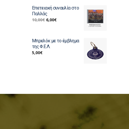
Επετειακή συναυλία στο
Παλλάς
10,00
€
6,00
€
Μπρελόκ με το έμβλημα
της Φ.Ε.Λ.
5,00
€