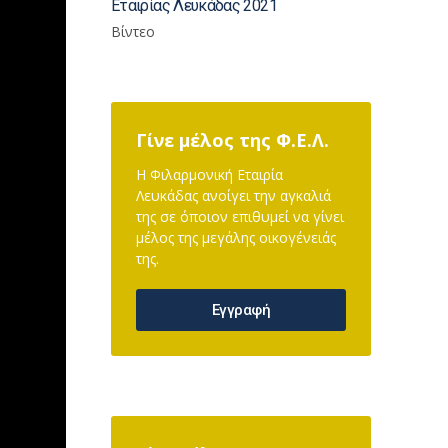
Εταιρίας Λευκάδας 2021
Βίντεο
Γίνε μέλος της Φ.Ε.Λ.
Η Φιλαρμονική Εταιρία
Λευκάδας ανοίγει την αγκαλιά
της σε όποιον επιθυμεί να γίνει
μέλος της μεγάλης οικογένειάς
της.
Εγγραφή