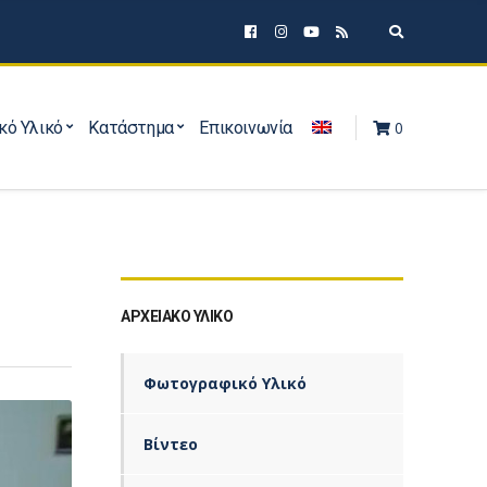
Expand sear
κό Υλικό
Κατάστημα
Επικοινωνία
0
ΑΡΧΕΙΑΚΌ ΥΛΙΚΌ
Φωτογραφικό Υλικό
Βίντεο