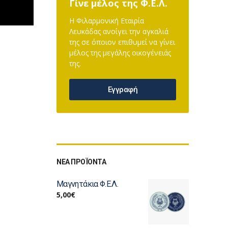
Γίνε μέλος της Φ.Ε.Λ.
Η Φιλαρμονική Εταιρία
Λευκάδας ανοίγει την αγκαλιά
της σε όποιον επιθυμεί να γίνει
μέλος της μεγάλης οικογένειάς
της.
Εγγραφή
ΝΕΑ ΠΡΟΪΟΝΤΑ
Μαγνητάκια Φ.Ε.Λ.
5,00
€