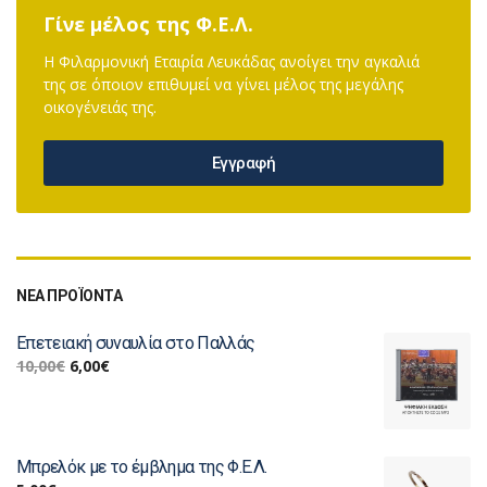
Γίνε μέλος της Φ.Ε.Λ.
Η Φιλαρμονική Εταιρία Λευκάδας ανοίγει την αγκαλιά
της σε όποιον επιθυμεί να γίνει μέλος της μεγάλης
οικογένειάς της.
Εγγραφή
ΝΕΑ ΠΡΟΪΟΝΤΑ
Επετειακή συναυλία στο Παλλάς
10,00
€
6,00
€
Μπρελόκ με το έμβλημα της Φ.Ε.Λ.