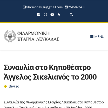
filarmoniki.gr@gmail.com
2645022438
Expand search form
MENU
Συναυλία στο Κηποθέατρο
Άγγελος Σικελιανός το 2000
Βίντεο
Συναυλία της Φιλαρμονικής Εταιρίας Λευκάδας στο Κηποθέατρο
“Άγγελος Σικελιανός” στη Λευκάδα στις 30 Ιουλίου 2000.