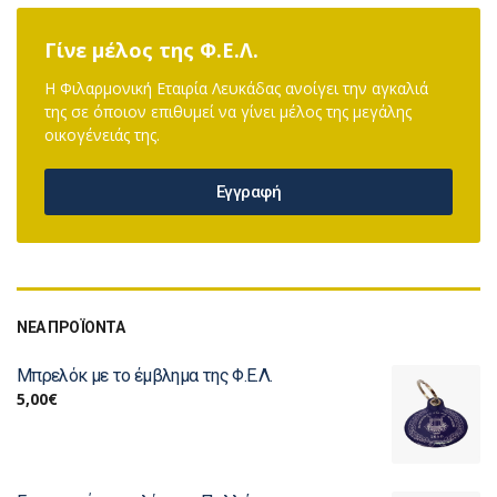
Γίνε μέλος της Φ.Ε.Λ.
Η Φιλαρμονική Εταιρία Λευκάδας ανοίγει την αγκαλιά
της σε όποιον επιθυμεί να γίνει μέλος της μεγάλης
οικογένειάς της.
Εγγραφή
ΝΕΑ ΠΡΟΪΟΝΤΑ
Μπρελόκ με το έμβλημα της Φ.Ε.Λ.
5,00
€