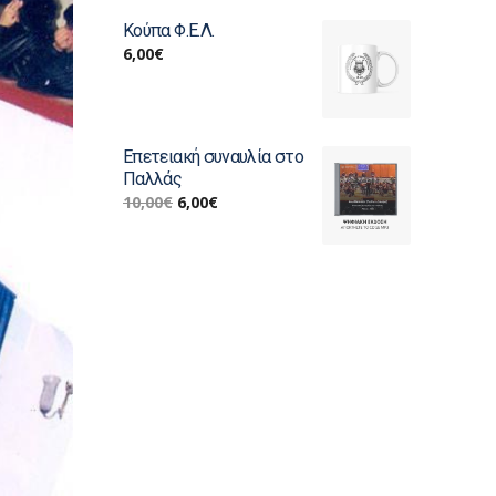
Κούπα Φ.Ε.Λ.
6,00
€
Επετειακή συναυλία στο
Παλλάς
10,00
€
6,00
€