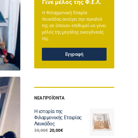
Γίνε μέλος της Φ.Ε.Λ.
Η Φιλαρμονική Εταιρία
Λευκάδας ανοίγει την αγκαλιά
της σε όποιον επιθυμεί να γίνει
μέλος της μεγάλης οικογένειάς
της.
Εγγραφή
ΝΕΑ ΠΡΟΪΟΝΤΑ
Η ιστορία της
Φιλαρμονικής Εταιρίας
Λευκάδος
30,00
€
20,00
€