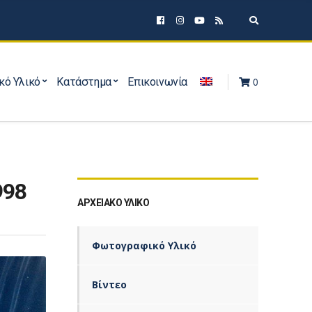
Expand sear
κό Υλικό
Κατάστημα
Επικοινωνία
0
998
ΑΡΧΕΙΑΚΌ ΥΛΙΚΌ
Φωτογραφικό Υλικό
Βίντεο