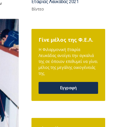
Εταιρίας Λευκάδας 2021
ν
Βίντεο
Γίνε μέλος της Φ.Ε.Λ.
Η Φιλαρμονική Εταιρία
Λευκάδας ανοίγει την αγκαλιά
της σε όποιον επιθυμεί να γίνει
μέλος της μεγάλης οικογένειάς
της.
Εγγραφή