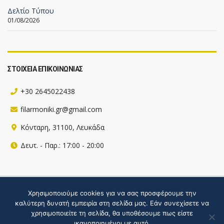
Δελτίο Τύπου
01/08/2026
ΣΤΟΙΧΕΙΑ ΕΠΙΚΟΙΝΩΝΙΑΣ
+30 2645022438
filarmoniki.gr@gmail.com
Κόνταρη, 31100, Λευκάδα
Δευτ. - Παρ.: 17:00 - 20:00
Πληροφορίες για την ιστοσελίδα
Χρησιμοποιούμε cookies για να σας προσφέρουμε την
καλύτερη δυνατή εμπειρία στη σελίδα μας. Εάν συνεχίσετε να
Hosted by webgate
χρησιμοποιείτε τη σελίδα, θα υποθέσουμε πως είστε
ικανοποιημένοι με αυτό.