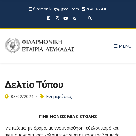
filarmoniki.gr@gmail.com
2645022438
Expand search form
MENU
Δελτίο Τύπου
03/02/2024
Ενημερώσεις
ΓΙΝΕ ΝΟΝΟΣ ΜΙΑΣ ΣΤΟΛΗΣ
Με πείσμα, με όραμα, με ενσυναίσθηση, εθελοντισμό και
ανυπομονησία, σας καλούμε να γίνετε μέρος της λαμπρής