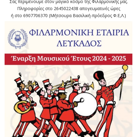
Σας περιμένουμε στον μαγικό κόσμο της Φιλαρμονικής μας.
Πληροφορίες στο 2645022438 απογευματινές ώρες
ή στο 6907706370 (Μήτσουρα Βασιλική-πρόεδρος Φ.Ε,Λ.)