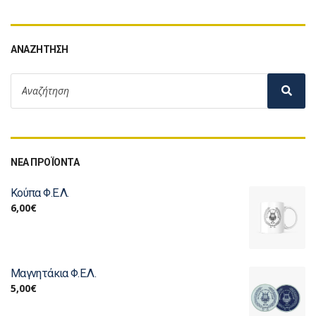
ΑΝΑΖΉΤΗΣΗ
ΝΕΑ ΠΡΟΪΟΝΤΑ
Κούπα Φ.Ε.Λ.
6,00
€
Μαγνητάκια Φ.Ε.Λ.
5,00
€