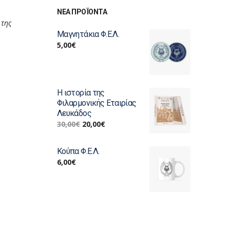
ΝΕΑ ΠΡΟΪΟΝΤΑ
 της
Μαγνητάκια Φ.Ε.Λ.
5,00
€
Η ιστορία της
Φιλαρμονικής Εταιρίας
Λευκάδος
30,00
€
20,00
€
Κούπα Φ.Ε.Λ.
6,00
€